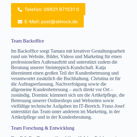
Telefon: 09921 971531 0
E-Mail:
post@skhock.de
Team Backoffice
Ausbau
Im Backoffice sorgt Tamara mit kreativer Gestaltungsarbeit
rund um Website, Bilder, Videos und Marketing für einen
2006
Spatenstich
professionellen Außenauftritt und unterstützt zudem die
Beratung unserer Steinteppich-Kundschaft. Katja
Bereits 2006 wurde das Gartenhaus zu
übernimmt einen großen Teil der Kundenbetreuung und
klein und Susanna und Klaus Hock bauten
verantwortet zusätzlich die Buchhaltung. Christina ist für
die Auftragserfassung, Nachverfolgung sowie die
im
Gewerbegebiet Metten
in Regen die
allgemeine Kundenbetreuung – auch direkt vor Ort –
erste Produktionshalle, zwei Mitarbeiter
zuständig. Dominic kümmert sich um die Artikelpflege, die
wurden eingestellt. Immer dabei – die
Betreuung unserer Onlineshops und Webseiten sowie
vielfältige technische Aufgaben im IT-Bereich. Franz-Josef
sieben Kinder des Ehepaares, die Firma ein
unterstützt das Team unter anderem im Marketing, in der
Familienbetrieb, bei dem alle nach Kräften
Artikelpflege und in der Kundenberatung.
zusammenhelfen.
Team Forschung & Entwicklung