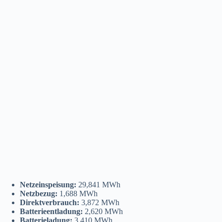
zweiten Halle abgeschlossen. Außerdem
entschied man sich dazu, den Verkauf der
Produkte zu digitalisieren und diese auf
eBay anzubieten. Des Weiteren wurde
neben der Produktion ein Gefahrgutlager
errichtet.
Netzeinspeisung:
29,841 MWh
Netzbezug:
1,688 MWh
Direktverbrauch:
3,872 MWh
Batterieentladung:
2,620 MWh
Batterieladung:
3,410 MWh