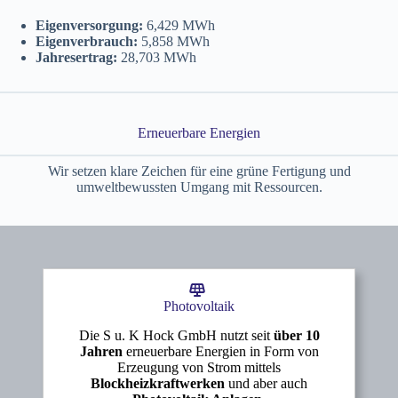
Der Generationenwechsel sorgte für einen
frischen Wind im Unternehmen und
Eigenversorgung:
6,429 MWh
Eigenverbrauch:
5,858 MWh
entwickelte die familiäre, offene S u. K
Jahresertrag:
28,703 MWh
Hock GmbH von heute.
Erneuer­bare Energien
Wir setzen klare Zeichen für eine grüne Fertigung und
Kundenkontakte
umweltbewussten Umgang mit Ressourcen.
2013 & 2014
Neue Ideen & Entwicklungen
2013 muss der Betrieb erneut erweitert
werden, durch weitere Kundenkontakte
entstehen neue Produktideen. Für die
Photovoltaik
benötigte Rohstoffe wird zusätzlicher
Die S u. K Hock GmbH nutzt seit
über 10
Lagerplatz benötigt. Durch die Kooperation
Jahren
erneuerbare Energien in Form von
mit einigen Polymerbetonfirmen entsteht ein
Erzeugung von Strom mittels
Blockheizkraftwerken
und aber auch
effektivere Harzmischmaschine für