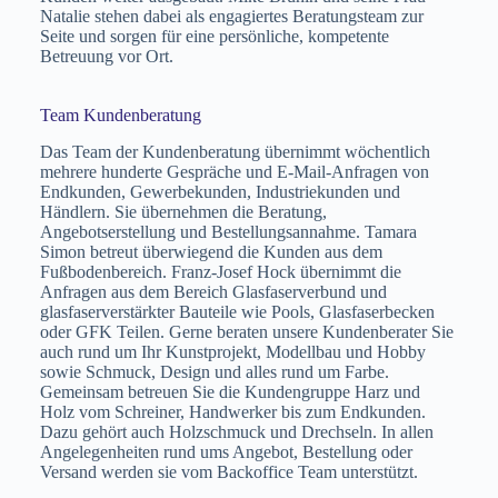
K Hock GmbH bereits ein Jahr nach der
Natalie stehen dabei als engagiertes Beratungsteam zur
Gründung Entwicklungsaufträge
Seite und sorgen für eine persönliche, kompetente
Betreuung vor Ort.
zugesprochen. Außerdem entstand bereits
das erste Patent mit
Dennert Poraver
auf
Leichtbaupaletten mit Holzleim und es
Team Kundenberatung
wurden weitere Patente mit
ASK Chemie
Das Team der Kundenberatung übernimmt wöchentlich
GmbH
festgelegt, wobei auch ein
mehrere hunderte Gespräche und E-Mail-Anfragen von
Endkunden, Gewerbekunden, Industriekunden und
Exklusivvertrag zum Verkauf von neuem
Händlern. Sie übernehmen die Beratung,
Kunststoff geschlossen wurde. Die neu mit
Angebotserstellung und Bestellungsannahme. Tamara
Simon betreut überwiegend die Kunden aus dem
ASK entwickelten und patentierten
Fußbodenbereich. Franz-Josef Hock übernimmt die
Acrylharze
wurden anschließend
Anfragen aus dem Bereich Glasfaserverbund und
vermarktet.
glasfaserverstärkter Bauteile wie Pools, Glasfaserbecken
oder GFK Teilen. Gerne beraten unsere Kundenberater Sie
auch rund um Ihr Kunstprojekt, Modellbau und Hobby
sowie Schmuck, Design und alles rund um Farbe.
Gemeinsam betreuen Sie die Kundengruppe Harz und
Holz vom Schreiner, Handwerker bis zum Endkunden.
Dazu gehört auch Holzschmuck und Drechseln. In allen
Angelegenheiten rund ums Angebot, Bestellung oder
Versand werden sie vom Backoffice Team unterstützt.