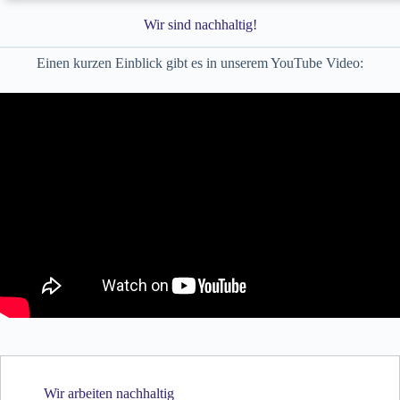
2009
Familienbetrieb
Wir sind nachhaltig!
2009 steigen Sohn Franz-Josef und Tochter
Einen kurzen Einblick gibt es in unserem YouTube Video:
Eva-Maria fest in den Betrieb mit ein, ein
innovationsbegeistertes,
entwicklungsfreudiges Team, das den
Betrieb und seine Geschäftsfelder ständig
erweitert und vorantreibt.
Neues Geschäftsfeld
2010
Weiterentwicklung
2010 eröffnet die Familie ein neues
Geschäftsfeld. Nun können auch
Wir arbeiten nachhaltig
Harzsysteme für Privatkunden, Wieder-