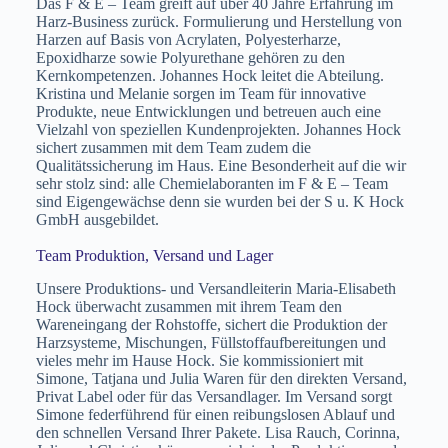
Das F & E – Team greift auf über 40 Jahre Erfahrung im
Außerdem wurde eine operative Firma
Harz-Business zurück. Formulierung und Herstellung von
gegründet, die
Zentrum of Excellance
Harzen auf Basis von Acrylaten, Polyesterharze,
(ZoE) GmbH & Co. KG
.
Epoxidharze sowie Polyurethane gehören zu den
Kernkompetenzen. Johannes Hock leitet die Abteilung.
Kristina und Melanie sorgen im Team für innovative
Produkte, neue Entwicklungen und betreuen auch eine
Vielzahl von speziellen Kundenprojekten. Johannes Hock
sichert zusammen mit dem Team zudem die
Qualitätssicherung im Haus. Eine Besonderheit auf die wir
sehr stolz sind: alle Chemielaboranten im F & E – Team
sind Eigengewächse denn sie wurden bei der S u. K Hock
GmbH ausgebildet.
Team Produktion, Versand und Lager
Unsere Produktions- und Versandleiterin Maria-Elisabeth
Hock überwacht zusammen mit ihrem Team den
Wareneingang der Rohstoffe, sichert die Produktion der
Harzsysteme, Mischungen, Füllstoffaufbereitungen und
vieles mehr im Hause Hock. Sie kommissioniert mit
Erste Funktionsgebäude
Simone, Tatjana und Julia Waren für den direkten Versand,
Privat Label oder für das Versandlager. Im Versand sorgt
2007
Eigenleistung
Simone federführend für einen reibungslosen Ablauf und
den schnellen Versand Ihrer Pakete. Lisa Rauch, Corinna,