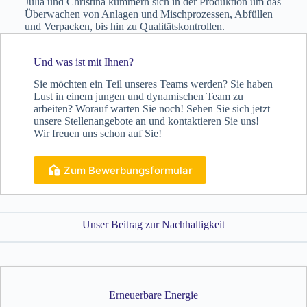
Julia und Christina kümmern sich in der Produktion um das
Ein Jahr später wurde neben dem Bau der
Überwachen von Anlagen und Mischprozessen, Abfüllen
ersten Halle auch das erste
und Verpacken, bis hin zu Qualitätskontrollen.
Funktionsgebäude errichtet. Hierbei spielte
die S u. K Hock GmbH als Familienbetrieb
Und was ist mit Ihnen?
erneut eine große Rolle. Geleitet wurde
Sie möchten ein Teil unseres Teams werden? Sie haben
nämlich das Bauprojekt von Herbert Hock,
Lust in einem jungen und dynamischen Team zu
der als Architekt und gelernter
arbeiten? Worauf warten Sie noch! Sehen Sie sich jetzt
unsere Stellenangebote an und kontaktieren Sie uns!
Zimmermeister mit der nötigen Erfahrung
Wir freuen uns schon auf Sie!
den Ausbau in die Hand nahm. Unterstützt
wurde er dabei von der gesamten Familie
Zum Bewerbungsformular
Hock, die mit vereinten Kräften das
Bauvorhaben umgesetzt haben.
Unser Beitrag zur Nachhaltigkeit
Erneuerbare Energie