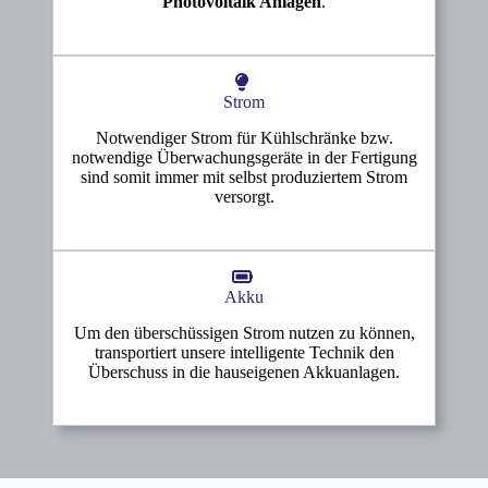
Photovoltaik Anlagen
.
Composite. Die Weiterentwicklung von
Rezepturen für gefüllte Systeme wie
Solid
Surface, Oberflächenbeschichtungen
oder
Fußbodenbeschichtungen
wird
Strom
vorangetrieben.
Notwendiger Strom für Kühlschränke bzw.
notwendige Überwachungsgeräte in der Fertigung
sind somit immer mit selbst produziertem Strom
versorgt.
Aufsplittung
Akku
2015
Teilung
Um den überschüssigen Strom nutzen zu können,
Im Jahr 2015 wurden im Hintergrund des
transportiert unsere intelligente Technik den
Unternehmens Änderungen vorgenommen.
Überschuss in die hauseigenen Akkuanlagen.
Aus den zwei operativen Firmen
S u. K
Hock GmbH
und
ZoE GmbH & Co. KG
wird eine
operative Firma S u. K Hock
GmbH
und eine
Immobilienfirma ZoE