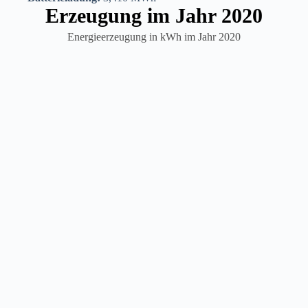
Erzeugung im Jahr 2020
Energieerzeugung in kWh im Jahr 2020
Neue Generation
2012
Übergabe
Am Anfang des Jahres 2012 wurde das
Gefahrgutlager mit Mitarbeitern, Kunden
und den Bauunternehmen eingeweiht. Ein
wesentlicher Meilenstein jedoch war die
Übergabe der Geschäftsleitung
an
Franz-
Josef Hock
, der somit die neue Generation
der S u. K Hock GmbH einleitete.
Außerdem schloss zur selben Zeit
Eva-
Maria Hock
Ihre Ausbildung mit
Auszeichnung ab. Hierbei wurde sie für
herausragende Leistungen geehrt und zählte
zu den besten sechs Prozent aller Prüflinge.