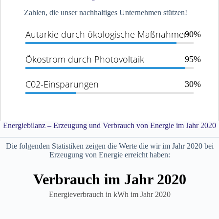
Verarbeiter und Kleinunternehmen im
Zahlen, die unser nachhaltiges Unternehmen stützen!
Online-Shop bestellt werden. Außerdem
Autarkie durch ökologische Maßnahmen
90%
wurde 2010 der Bau der zweiten Halle
begonnen, damit die Produktion und
Ökostrom durch Photovoltaik
Lagerung entzerrt werden konnte. Des
95%
Weiteren wurden für
REHAU
in der Reihe
C02-Einsparungen
Rauvisio
Designstudien gestartet und
30%
zusammen mit Designpapst Dr. Oberascher
fertiggestellt.
Energiebilanz – Erzeugung und Verbrauch von Energie im Jahr 2020
Die folgenden Statistiken zeigen die Werte die wir im Jahr 2020 bei
Erzeugung von Energie erreicht haben:
Digitalisierung des
Verbrauch im Jahr 2020
Verkaufmodells
Energieverbrauch in kWh im Jahr 2020
2011
eBay
Ein Jahr später wurde bereits der Bau der