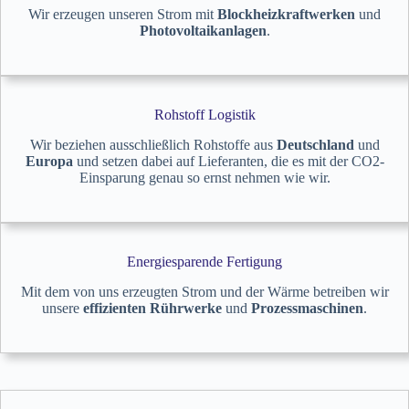
Wir erzeugen unseren Strom mit
Blockheizkraftwerken
und
Photovoltaikanlagen
.
Rohstoff Logistik
Präsenz zeigen
Wir beziehen ausschließlich Rohstoffe aus
Deutschland
und
Europa
und setzen dabei auf Lieferanten, die es mit der CO2-
2008
Vorstellung
Einsparung genau so ernst nehmen wie wir.
Im Ein – Jahres – Rhythmus erweitert sich
die S u. K Hock GmbH. Bereits 2008 war
es an der Zeit die
Energiesparende Fertigung
Applikationsmöglichkeiten der entwickelten
Mit dem von uns erzeugten Strom und der Wärme betreiben wir
Systeme vorzustellen, die in den Patenten
unsere
effizienten Rührwerke
und
Prozessmaschinen
.
mit
Dennert Poraver
und
ASK Chemie
GmbH
entstanden sind. Des Weiteren
unterstützten wir die Studenten der
Fachhochschule Landshut
unter der