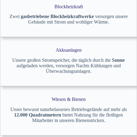
Leitung von Prof. Huber, die ein neues
Blockheizkraft
Leichtbau-Skateboard entwickelt und
Zwei
gasbetriebene Blockheizkraftwerke
versorgen unsere
hergestellt haben. Außerdem besuchte die S
Gebäude mit Strom und wohliger Wärme.
u. K Hock GmbH diverse Messen und
machte sich in diesem Bereich bereits früh
einen Namen.
Akkuanlagen
Unsere großen Stromspeicher, die täglich durch die
Sonne
aufgeladen werden, versorgen Nachts Kühlungen und
Überwachungsanlagen.
Wiesen & Bienen
Unser bewusst naturbelassenes Betriebsgelände auf mehr als
12.000 Quadratmetern
bietet Nahrung für die fleißigen
Mitarbeiter in unseren Bienenstöcken.
Familienbetrieb