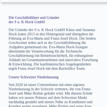
Hock GmbH nicht mehr zu stoppen.
Die Geschäftsführer und Gründer
der S u. K Hock GmbH
Die Gründer der S u. K Hock GmbH Klaus und Susanna
Hock traten 2015 in den Hintergrund und übergaben die
Führung an Eva-Maria und Franz-Josef Hock. Die beiden
Geschwister teilen sich in der Geschäftsführung die
Aufgaben gemeinsam ein. Eva-Maria Hock-Szargan
übernimmt die Verantwortung für die Technische
Geschäftsleitung mit Betriebssicherheit, für reibungslose
Abläufe im Gesamtunternehmen und innovative Forschung
& Entwicklung. Die kaufmännischen Angelegenheiten
regelt Franz-Josef Hock mit dem Backoffice Team.
Unsere Schweizer Niederlassung
Vermarktung
Seit 2020 ist unser Unternehmen mit einer eigenen
2005
Patentierung
Niederlassung in der Schweiz vertreten, die von Franz-
Josef und Mike Bruhin geleitet wird. Mit diesem Schritt
Neben der Beratungstätigkeit und den
haben wir unsere Präsenz auf dem Schweizer Markt
eingegangen Kleinaufträgen bekam die S u.
nachhaltig gestärkt und unsere Nähe zu Kundinnen und
Kunden weiter ausgebaut. Mike Bruhin und seine Frau