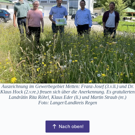
Auszeichnung im Gewerbegebiet Metten: Franz-Josef (3.v.li.) und Dr.
Klaus Hock (2.v.re.) freuen sich über die Anerkennung. Es gratulierten
Landrätin Rita Röhrl, Klaus Eder (li.) und Martin Straub (re.)
Foto: Langer/Landkreis Regen
Nach oben!