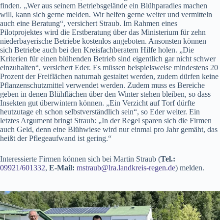
finden. „Wer aus seinem Betriebsgelände ein Blühparadies machen
will, kann sich gerne melden. Wir helfen gerne weiter und vermitteln
auch eine Beratung“, versichert Straub. Im Rahmen eines
Pilotprojektes wird die Erstberatung über das Ministerium für zehn
niederbayerische Betriebe kostenlos angeboten. Ansonsten können
sich Betriebe auch bei den Kreisfachberatern Hilfe holen. „Die
Kriterien für einen blühenden Betrieb sind eigentlich gar nicht schwer
einzuhalten“, versichert Eder. Es müssen beispielsweise mindestens 20
Prozent der Freiflächen naturnah gestaltet werden, zudem dürfen keine
Pflanzenschutzmittel verwendet werden. Zudem muss es Bereiche
geben in denen Blühflächen über den Winter stehen bleiben, so dass
Insekten gut überwintern können. „Ein Verzicht auf Torf dürfte
heutzutage eh schon selbstverständlich sein“, so Eder weiter. Ein
letztes Argument bringt Straub: „In der Regel sparen sich die Firmen
auch Geld, denn eine Blühwiese wird nur einmal pro Jahr gemäht, das
heißt der Pflegeaufwand ist gering.“
Interessierte Firmen können sich bei Martin Straub (
Tel.:
09921/601332
,
E-Mail:
mstraub@lra.landkreis-regen.de
) melden.