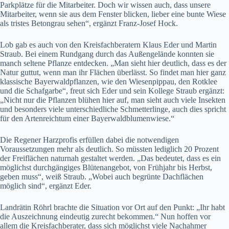
Parkplätze für die Mitarbeiter. Doch wir wissen auch, dass unsere
Mitarbeiter, wenn sie aus dem Fenster blicken, lieber eine bunte Wiese
als tristes Betongrau sehen“, ergänzt Franz-Josef Hock.
Lob gab es auch von den Kreisfachberatern Klaus Eder und Martin
Straub. Bei einem Rundgang durch das Außengelände konnten sie
manch seltene Pflanze entdecken. „Man sieht hier deutlich, dass es der
Natur guttut, wenn man ihr Flächen überlässt. So findet man hier ganz
klassische Bayerwaldpflanzen, wie den Wiesenpippau, den Rotklee
und die Schafgarbe“, freut sich Eder und sein Kollege Straub ergänzt:
„Nicht nur die Pflanzen blühen hier auf, man sieht auch viele Insekten
und besonders viele unterschiedliche Schmetterlinge, auch dies spricht
für den Artenreichtum einer Bayerwaldblumenwiese.“
Die Regener Harzprofis erfüllen dabei die notwendigen
Voraussetzungen mehr als deutlich. So müssten lediglich 20 Prozent
der Freiflächen naturnah gestaltet werden. „Das bedeutet, dass es ein
möglichst durchgängiges Blütenangebot, von Frühjahr bis Herbst,
geben muss“, weiß Straub. „Wobei auch begrünte Dachflächen
möglich sind“, ergänzt Eder.
Landrätin Röhrl brachte die Situation vor Ort auf den Punkt: „Ihr habt
die Auszeichnung eindeutig zurecht bekommen.“ Nun hoffen vor
allem die Kreisfachberater, dass sich möglichst viele Nachahmer